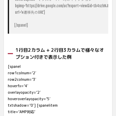
 bgimg='https://drive.google.com/uc?export=view&id=1b4szhNJNJ
 url='#遷移先のURL']

[/spanel]
1行目2カラム + 2行目3カラムで様々なオ
プション付きで表示した例
[spanel
row1colnum=’2′
row2colnum=’3′
hoverfx=’4′
overlayopacity=’2′
hoveroverlayopacity=’5′
txtshadow=’0′] [spanelitem
title=’AMP対応’