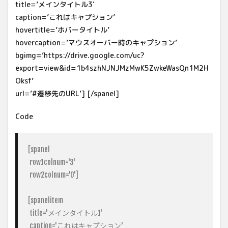
title=’メインタイトル3′
caption=’これはキャプション’
hovertitle=’ホバータイトル’
hovercaption=’マウスオーバー時のキャプション’
bgimg=’https://drive.google.com/uc?
export=view&id=1b4szhNJNJMzMwK5ZwkeWasQn1M2H
Oksf’
url=’#遷移先のURL’] [/spanel]
Code
[spanel

 row1colnum='3'

 row2colnum='0']

[spanelitem

 title='メインタイトル1'

 caption='これはキャプション'
