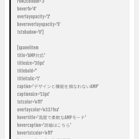
row2colnum='3'

hoverfx='4'

overlayopacity='2'

hoveroverlayopacity='5'

txtshadow='0']

[spanelitem

title='AMP対応'

titlesize='30px'

titlebold=''

titleitalic='1'

caption='デザインと機能を損なわないAMP'

captionsize='13px'

txtcolor='#fff'

overlaycolor='#337fea'

hovertitle='高度で柔軟なAMPモード'

hovercaption='詳細はこちら'

hovertxtcolor='#fff'
