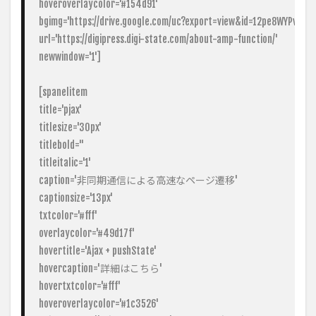
hoveroverlaycolor='#154d91'

bgimg='https://drive.google.com/uc?export=view&id=12pe8WYPvyv
url='https://digipress.digi-state.com/about-amp-function/'

newwindow='1']

[spanelitem

title='pjax'

titlesize='30px'

titlebold=''

titleitalic='1'

caption='非同期通信による高速なページ遷移'

captionsize='13px'

txtcolor='#fff'

overlaycolor='#49d17f'

hovertitle='Ajax + pushState'

hovercaption='詳細はこちら'

hovertxtcolor='#fff'

hoveroverlaycolor='#1c3526'
