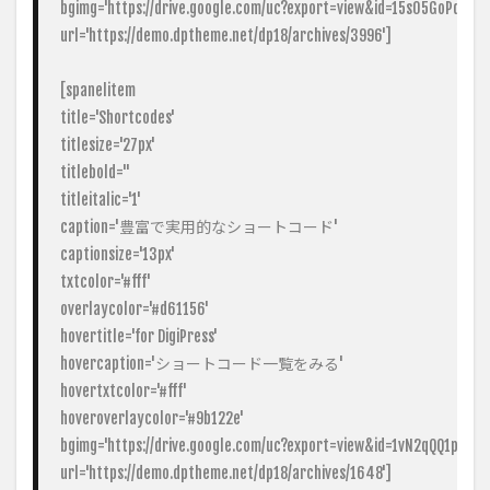
bgimg='https://drive.google.com/uc?export=view&id=15s05GoPqIYlEX
url='https://demo.dptheme.net/dp18/archives/3996']

[spanelitem

title='Shortcodes'

titlesize='27px'

titlebold=''

titleitalic='1'

caption='豊富で実用的なショートコード'

captionsize='13px'

txtcolor='#fff'

overlaycolor='#d61156'

hovertitle='for DigiPress'

hovercaption='ショートコード一覧をみる'

hovertxtcolor='#fff'

hoveroverlaycolor='#9b122e'

bgimg='https://drive.google.com/uc?export=view&id=1vN2qQQ1pdqQy
url='https://demo.dptheme.net/dp18/archives/1648']
