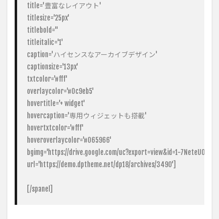
title='豊富なレイアウト'

titlesize='25px'

titlebold=''

titleitalic='1'

caption='ハイセンスなアーカイブデザイン'

captionsize='13px'

txtcolor='#fff'

overlaycolor='#0c9eb5'

hovertitle='+ widget'

hovercaption='専用ウィジェットも搭載'

hovertxtcolor='#fff'

hoveroverlaycolor='#065966'

bgimg='https://drive.google.com/uc?export=view&id=1-7NeteUOMtiA
url='https://demo.dptheme.net/dp18/archives/3490']

[/spanel]