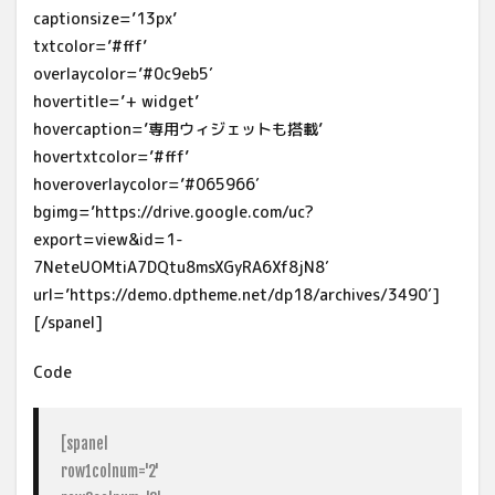
captionsize=’13px’
txtcolor=’#fff’
overlaycolor=’#0c9eb5′
hovertitle=’+ widget’
hovercaption=’専用ウィジェットも搭載’
hovertxtcolor=’#fff’
hoveroverlaycolor=’#065966′
bgimg=’https://drive.google.com/uc?
export=view&id=1-
7NeteUOMtiA7DQtu8msXGyRA6Xf8jN8′
url=’https://demo.dptheme.net/dp18/archives/3490′]
[/spanel]
Code
[spanel

row1colnum='2'
