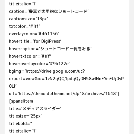
titleitalic=’1′
caption=’豊富で実用的なショートコード’
captionsize=’13px’
txtcolor=’#fff’
overlaycolor=’#d61156′
hovertitle=’for DigiPress’
hovercaption=’ショートコード一覧をみる’
hovertxtcolor=’#fff’
hoveroverlaycolor=’#9b122e’
bgimg=’https://drive.google.com/uc?
export=view&id=1vN2qQQ1pdqQyDN58wlNnEYmFUj0yP
0Li’
url=’https://demo.dptheme.net/dp18/archives/1648′]
[spanelitem
title=’メディアスライダー’
titlesize=’25px’
titlebold=”
titleitalic=’1′