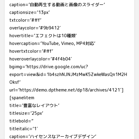
caption=’自動再生する動画と画像のスライダー’
captionsize=’13px’
txtcolor=’#fff’
overlaycolor=’#9b9412′
hovertitle=’エフェクトは10種類’
hovercaption=’YouTube, Vimeo, MP4対応’
hovertxtcolor=’#fff’
hoveroverlaycolor=’#4f4b04′
bgimg=’https://drive.google.com/uc?
export=view&id=1b4szhNJNJMzMwK5ZwkeWasQn1M2H
Oksf’
url=’https://demo.dptheme.net/dp18/archives/4121′]
[spanelitem
title=’豊富なレイアウト’
titlesize=’25px’
titlebold=”
titleitalic=’1′
caption=’ハイセンスなアーカイブデザイン’