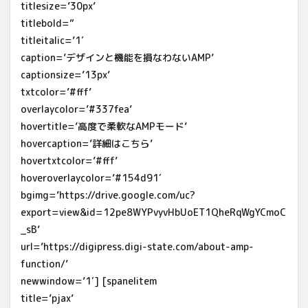
titlesize=’30px’
titlebold=”
titleitalic=’1′
caption=’デザインと機能を損なわないAMP’
captionsize=’13px’
txtcolor=’#fff’
overlaycolor=’#337fea’
hovertitle=’高度で柔軟なAMPモード’
hovercaption=’詳細はこちら’
hovertxtcolor=’#fff’
hoveroverlaycolor=’#154d91′
bgimg=’https://drive.google.com/uc?
export=view&id=12pe8WYPvyvHbUoET1QheRqWgYCmoC
_sB’
url=’https://digipress.digi-state.com/about-amp-
function/’
newwindow=’1′] [spanelitem
title=’pjax’