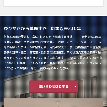
ゆりかごから墓場まで 創業以来230年
創業230年の歴史と、常に”もっと上”を追求する経営 最新鋭の3DCG
提案に、構造・断熱の細かな全棟計算。 戸建・アパート・グループホーム
等の新築・リフォームに留まらず、寺院の宮大工工事、遊戯施設の大型空調
設備の計算・施工、美容室・飲食店の設計施工、果ては食品工場の新築・改
修まですべての知識を持って、要求に応えます。 ”どこに聞いたらわからな
い”個人のお客様 ”すべて任せられる・応えられる人に相談にのってほし
い”の法人のお客様 ぜひ一度問い合わせください。
問い合わせはこちら