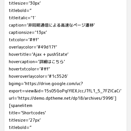
titlesize=’30px’
titlebold=”
titleitalic=’1′
caption=’非同期通信による高速なページ遷移’
captionsize=’13px’
txtcolor=’#fff’
overlaycolor=’#49d17f’
hovertitle=’Ajax + pushState’
hovercaption=’詳細はこちら’
hovertxtcolor=’#fff’
hoveroverlaycolor=’#1c3526′
bgimg=’https://drive.google.com/uc?
export=view&id=15s05GoPqIYlEXJccJTfL1_5_7FZICaCi’
url=’https://demo.dptheme.net/dp18/archives/3996′]
[spanelitem
title=’Shortcodes’
titlesize=’27px’
titlebold=”