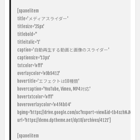
[spanelitem

title='メディアスライダー'

titlesize='25px'

titlebold=''

titleitalic='1'

caption='自動再生する動画と画像のスライダー'

captionsize='13px'

txtcolor='#fff'

overlaycolor='#9b9412'

hovertitle='エフェクトは10種類'

hovercaption='YouTube, Vimeo, MP4対応'

hovertxtcolor='#fff'

hoveroverlaycolor='#4f4b04'

bgimg='https://drive.google.com/uc?export=view&id=1b4szhNJNJ
url='https://demo.dptheme.net/dp18/archives/4121']

[spanelitem
