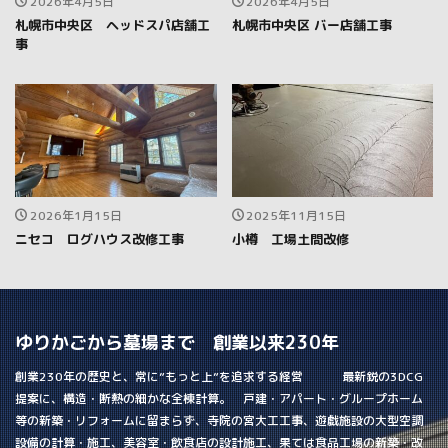
2026年4月5日
2026年4月5日
札幌市中央区 ヘッドスパ店舗工
札幌市中央区 バー店舗工事
事
2026年1月15日
2025年11月15日
ニセコ ログハウス改修工事
小樽 工場土間改修
ゆりかごから墓場まで 創業以来230年
創業230年の歴史と、常に”もっと上”を追求する経営 最新鋭の3DCG
提案に、構造・断熱の細かな全棟計算。 戸建・アパート・グループホーム
等の新築・リフォームに留まらず、寺院の宮大工工事、遊戯施設の大型空調
設備の計算・施工、美容室・飲食店の設計施工、果ては食品工場の新築・改