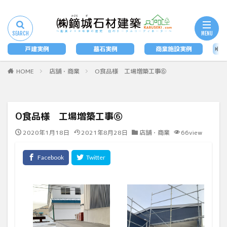
タグ
墓石
戸建実例
墓石実例
商業施設実例
法
検索
HOME
店舗・商業
O食品様 工場増築工事⑥
O食品様 工場増築工事⑥
2020年1月18日
2021年8月28日
店舗・商業
66view