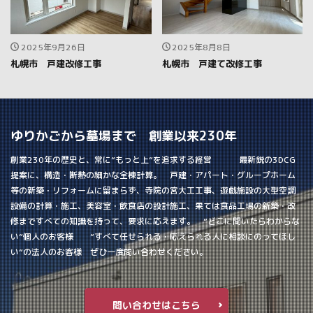
2025年9月26日
2025年8月8日
札幌市 戸建改修工事
札幌市 戸建て改修工事
ゆりかごから墓場まで 創業以来230年
創業230年の歴史と、常に”もっと上”を追求する経営 最新鋭の3DCG
提案に、構造・断熱の細かな全棟計算。 戸建・アパート・グループホーム
等の新築・リフォームに留まらず、寺院の宮大工工事、遊戯施設の大型空調
設備の計算・施工、美容室・飲食店の設計施工、果ては食品工場の新築・改
修まですべての知識を持って、要求に応えます。 ”どこに聞いたらわからな
い”個人のお客様 ”すべて任せられる・応えられる人に相談にのってほし
い”の法人のお客様 ぜひ一度問い合わせください。
問い合わせはこちら