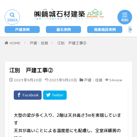
タグ
墓石
戸建実例
墓石実例
商業施設実例
法
検索
HOME
戸建・住居
江別 戸建工事②
江別 戸建工事②
2023年9月20日
2023年9月20日
戸建・住居
54view
大型の梁が多く入り、2階は天井高さ3mを実現していま
す
天井が高いことによる温度差にも配慮し、全室床暖房の