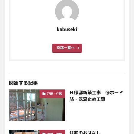
kabuseki
投稿一覧へ
関連する記事
Ｈ様邸新築工事 ⑩ボード
戸建・住居
貼・気流止め工事
住宅のおはなし
戸建・住居