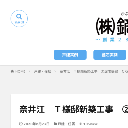
戸建実例
墓石実例
HOME
戸建・住居
奈井江 Ｔ様邸新築工事 ②居間提案 Ｃ
奈井江 Ｔ様邸新築工事 
2020年6月23日
戸建・住居
105view