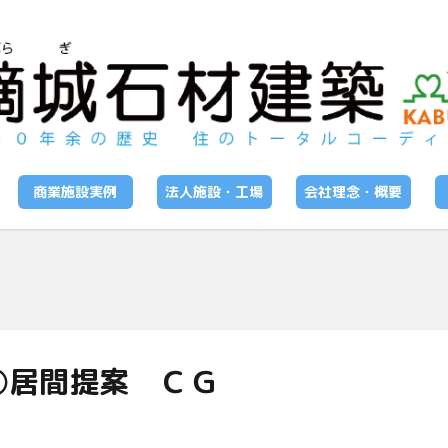
商業施設実例
法人施設・工場
会社理念・概要
Ｇ
②居間提案 ＣＧ