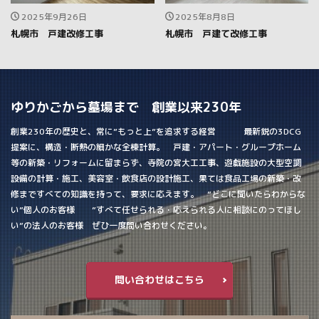
2025年9月26日
2025年8月8日
札幌市 戸建改修工事
札幌市 戸建て改修工事
ゆりかごから墓場まで 創業以来230年
創業230年の歴史と、常に”もっと上”を追求する経営 最新鋭の3DCG
提案に、構造・断熱の細かな全棟計算。 戸建・アパート・グループホーム
等の新築・リフォームに留まらず、寺院の宮大工工事、遊戯施設の大型空調
設備の計算・施工、美容室・飲食店の設計施工、果ては食品工場の新築・改
修まですべての知識を持って、要求に応えます。 ”どこに聞いたらわからな
い”個人のお客様 ”すべて任せられる・応えられる人に相談にのってほし
い”の法人のお客様 ぜひ一度問い合わせください。
問い合わせはこちら