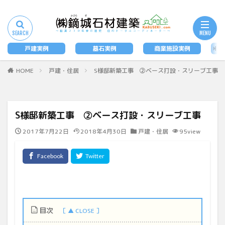
タグ
墓石
戸建実例
墓石実例
商業施設実例
法
検索
HOME
戸建・住居
S様邸新築工事 ②ベース打設・スリーブ工事
S様邸新築工事 ②ベース打設・スリーブ工事
2017年7月22日
2018年4月30日
戸建・住居
95view
目次