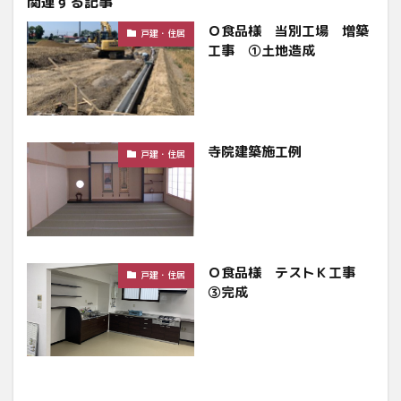
関連する記事
Ｏ食品様 当別工場 増築
戸建・住居
工事 ①土地造成
寺院建築施工例
戸建・住居
Ｏ食品様 テストＫ工事
戸建・住居
③完成