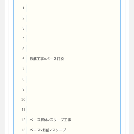
1
2
3
4
5
鉄筋工事×ベース打設
6
7
8
9
10
11
ベース解体×スリーブ工事
12
ベース×鉄筋×スリーブ
13