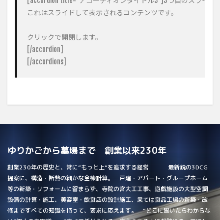
[accordion title="アコーディオンタイトル3"]3つ目のスラ
これはスライドして表示されるコンテンツです。

クリックで開閉します。

[/accordion]

[/accordions]
ゆりかごから墓場まで 創業以来230年
創業230年の歴史と、常に”もっと上”を追求する経営 最新鋭の3DCG
提案に、構造・断熱の細かな全棟計算。 戸建・アパート・グループホーム
等の新築・リフォームに留まらず、寺院の宮大工工事、遊戯施設の大型空調
設備の計算・施工、美容室・飲食店の設計施工、果ては食品工場の新築・改
修まですべての知識を持って、要求に応えます。 ”どこに聞いたらわからな