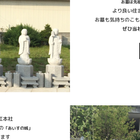
お墓は先
より良い住
お墓も気持ちのこも
ぜひ当
江本社
の
「あいすの城」
ります