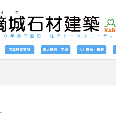
商業施設実例
法人施設・工場
会社理念・概要
w