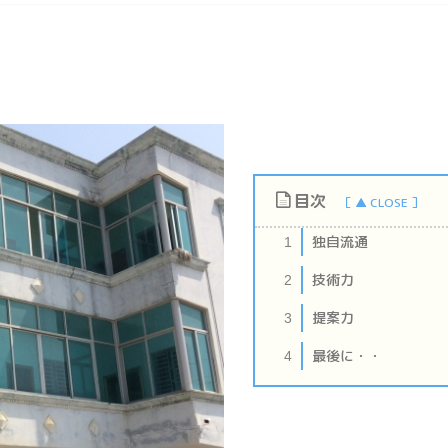
目次
独自流通
1
技術力
2
提案力
3
最後に・・
4