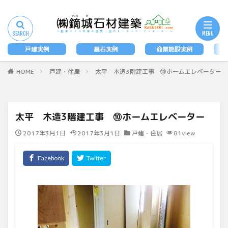
タグ
墓石
戸建実例
墓石実例
商業施設実例
法
検索
HOME
戸建・住居
太平 木造3階建工事 ⑩ホームエレベーター
太平 木造3階建工事 ⑩ホームエレベーター
2017年3月1日
2017年3月1日
戸建・住居
81view