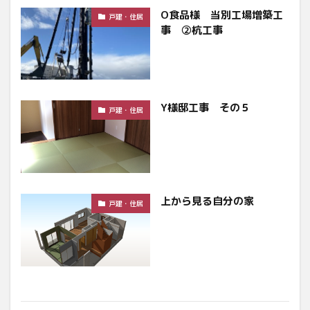
O食品様 当別工場増築工
戸建・住居
事 ②杭工事
Y様邸工事 その５
戸建・住居
上から見る自分の家
戸建・住居