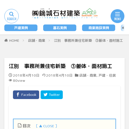
タグ
墓石
戸建実例
墓石実例
商業施設実例
法
検索
HOME
店舗・商業
江別 事務所兼住宅新築 ③躯体・面材施工
江別 事務所兼住宅新築 ③躯体・面材施工
2018年4月10日
2018年4月10日
店舗・商業
,
戸建・住居
80view
目次