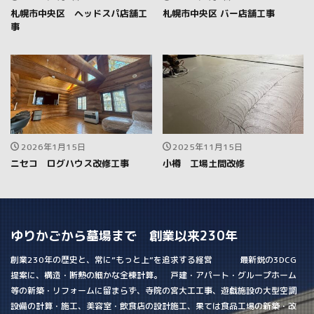
札幌市中央区 ヘッドスパ店舗工
札幌市中央区 バー店舗工事
事
2026年1月15日
2025年11月15日
ニセコ ログハウス改修工事
小樽 工場土間改修
ゆりかごから墓場まで 創業以来230年
創業230年の歴史と、常に”もっと上”を追求する経営 最新鋭の3DCG
提案に、構造・断熱の細かな全棟計算。 戸建・アパート・グループホーム
等の新築・リフォームに留まらず、寺院の宮大工工事、遊戯施設の大型空調
設備の計算・施工、美容室・飲食店の設計施工、果ては食品工場の新築・改