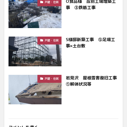
O食品様 当別工場増築工
戸建・住居
事 ③鉄筋工事
S様邸新築工事 ⑤足場工
戸建・住居
事×土台敷
岩見沢 屋根雪害復旧工事
戸建・住居
①解体状況等