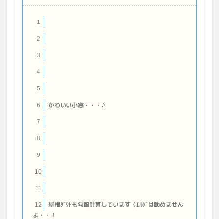
1
2
3
4
5
かわいい小窓・・・♪
6
7
8
9
10
11
屋根ﾀﾞｸﾄも勾配計算しています（ｴﾙﾎﾞは勧めません
12
よ・・！