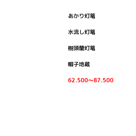
あかり灯篭
水流し灯篭
樹頭蘭灯篭
帽子地蔵
62.500～87.500