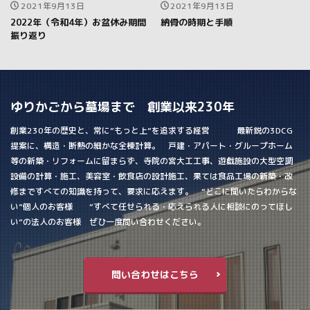
2021年9月13日
2021年9月13日
2022年（令和4年）お盆休み期間
納骨の時期と手順
振り返り
ゆりかごから墓場まで 創業以来230年
創業230年の歴史と、常に”もっと上”を追求する経営 最新鋭の3DCG
提案に、構造・断熱の細かな全棟計算。 戸建・アパート・グループホーム
等の新築・リフォームに留まらず、寺院の宮大工工事、遊戯施設の大型空調
設備の計算・施工、美容室・飲食店の設計施工、果ては食品工場の新築・改
修まですべての知識を持って、要求に応えます。 ”どこに聞いたらわからな
い”個人のお客様 ”すべて任せられる・応えられる人に相談にのってほし
い”の法人のお客様 ぜひ一度問い合わせください。
問い合わせはこちら