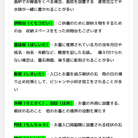
香炉でお線香をくべる場合、香皿を設置する 通常花立てや
水鉢が一緒に置かれることが多い
供物台（くもつだい）
：ご供養のために御供え物をするため
の台 収納スペースをもった供物台もございます
墓誌板（ぼしいた）
：お墓に埋葬されている方の没年月日や
戒名・俗名・年齢など、略歴を記した石版。 備え付けられ
ない場合は、墓石側面、後ろ面に彫刻されることが多い
敷板（しきいた）
：入口とお墓を結ぶ板状の石 雨の日の滑
り止め対策として、ビシャンや小叩き加工をされることが多
い
外柵（そと
さく）
、羽目（はめ）
：お墓の外周に設置する、
板状の石のこと 他のお墓との境界の役割も果たす
門柱（もんちゅう）
：お墓入口両脇隅に設置される柱状の石