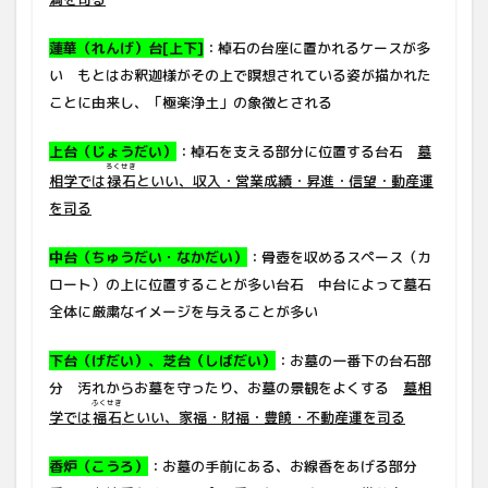
蓮華（れんげ）台[上下]
：棹石の台座に置かれるケースが多
い もとはお釈迦様がその上で瞑想されている姿が描かれた
ことに由来し、「極楽浄土」の象徴とされる
上台（じょうだい）
：棹石を支える部分に位置する台石
墓
ろくせき
相学では
禄石
といい、収入・営業成績・昇進・信望・動産運
を司る
中台（ちゅうだい・なかだい）
：骨壺を収めるスペース（カ
ロート）の上に位置することが多い台石 中台によって墓石
全体に厳粛なイメージを与えることが多い
下台（げだい）、芝台（しばだい）
：お墓の一番下の台石部
分 汚れからお墓を守ったり、お墓の景観をよくする
墓相
ふくせき
学では
福石
といい、家福・財福・豊饒・不動産運を司る
香炉（こうろ）
：お墓の手前にある、お線香をあげる部分