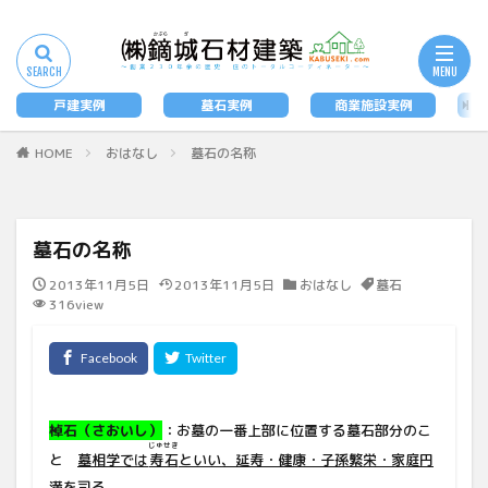
タグ
墓石
戸建実例
墓石実例
商業施設実例
法
検索
HOME
おはなし
墓石の名称
墓石の名称
2013年11月5日
2013年11月5日
おはなし
墓石
316view
棹石（さおいし）
：お墓の一番上部に位置する墓石部分のこ
じゅせき
と
墓相学では
寿石
といい、延寿・健康・子孫繁栄・家庭円
満を司る